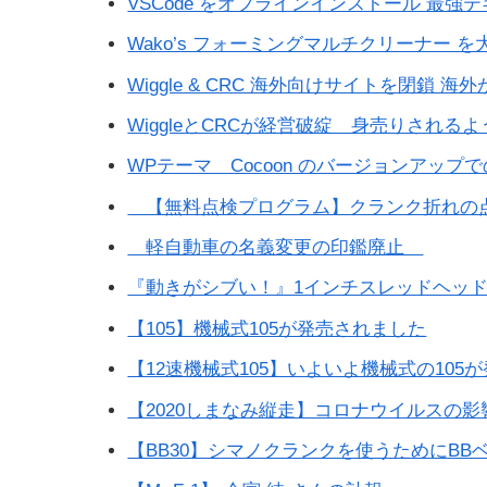
VSCode をオフラインインストール 最強テキストエ
Wako’s フォーミングマルチクリーナー 
Wiggle & CRC 海外向けサイトを閉鎖 
WiggleとCRCが経営破綻 身売りされる
WPテーマ Cocoon のバージョンアッ
【無料点検プログラム】クランク折れの
軽自動車の名義変更の印鑑廃止
『動きがシブい！』1インチスレッドヘッ
【105】機械式105が発売されました
【12速機械式105】いよいよ機械式の105
【2020しまなみ縦走】コロナウイルスの影
【BB30】シマノクランクを使うためにBB