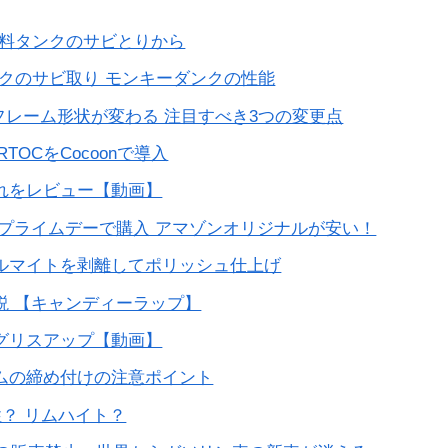
燃料タンクのサビとりから
クのサビ取り モンキーダンクの性能
のフレーム形状が変わる 注目すべき3つの変更点
TOCをCocoonで導入
れをレビュー【動画】
プライムデーで購入 アマゾンオリジナルが安い！
ルマイトを剥離してポリッシュ仕上げ
説 【キャンディーラップ】
グリスアップ【動画】
ムの締め付けの注意ポイント
性？ リムハイト？