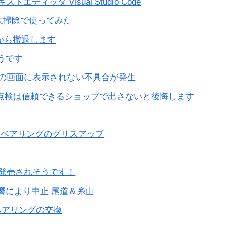
ディッタ Visual Studio Code
を大掃除で使ってみた
海外から撤退します
ようです
プでの画面に表示されない不具合が発生
点検は信頼できるショップで出さないと後悔します
ドベアリングのグリスアップ
が発売されそうです！
響により中止 尾道＆糸山
ベアリングの交換