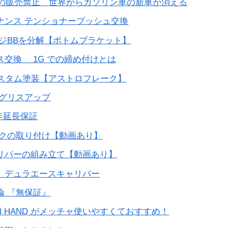
車の販売禁止 世界からガソリン車の新車が消える
ナンス テンショナーブッシュ交換
ジBBを分解【ボトムブラケット】
交換 1G での締め付けとは
カスタム塗装【アストロフレーク】
とグリスアップ
年延長保証
ンクの取り付け【動画あり】
リパーの組み立て【動画あり】
 デュラエースキャリパー
論 『無保証』
N HAND がメッチャ使いやすくておすすめ！