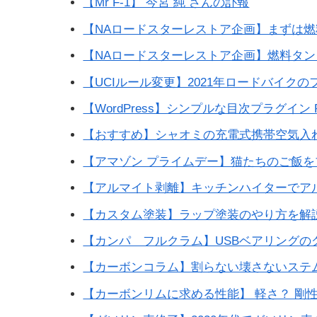
【Mr F-1】 今宮 純 さんの訃報
【NAロードスターレストア企画】まずは
【NAロードスターレストア企画】燃料タン
【UCIルール変更】2021年ロードバイク
【WordPress】シンプルな目次プラグイン R
【おすすめ】シャオミの充電式携帯空気入
【アマゾン プライムデー】猫たちのご飯を
【アルマイト剥離】キッチンハイターでア
【カスタム塗装】ラップ塗装のやり方を解
【カンパ フルクラム】USBベアリングの
【カーボンコラム】割らない壊さないステ
【カーボンリムに求める性能】 軽さ？ 剛