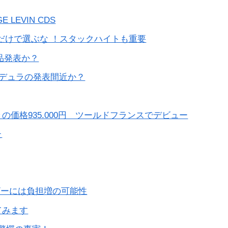
LEVIN CDS
TAだけで選ぶな ！スタックハイトも重要
製品発表か？
ノ デュラの発表間近か？
の価格935.000円 ツールドフランスでデビュー
た
ーザーには負担増の可能性
てみます