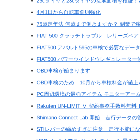
25cタイヤと23cタイヤの接地面積を検証
4月1日から自転車罰則強化
75歳定年法 何歳まで働きますか？ 副業で
FIAT 500 クラッチトラブル レリーズ
FIAT500 アバルト595の車検で必要なデ
FIAT500 パワーウインドウレギュレータ
OBD車検が始まります
OBD車検のため 10月から車検料金が値
PC周辺環境の最強アイテム モニターアー
Rakuten UN-LIMIT Ⅴ 契約事務手数料
Shimano Connect Lab 開始 走
STIレバーの締めすぎに注意 走行不能に