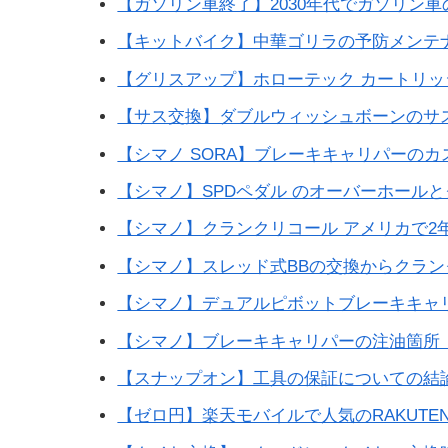
【ガソリン車終了】2030年代でガソリン
【キットバイク】中華ゴリラの予防メンテ
【グリスアップ】ホローテック カートリッ
【サス交換】ダブルウィッシュボーンのサス
【シマノ SORA】ブレーキキャリパーの
【シマノ】SPDペダル のオーバーホール
【シマノ】クランクリコール アメリカで2
【シマノ】スレッド式BBの交換からクラ
【シマノ】デュアルピボットブレーキキャ
【シマノ】ブレーキキャリパーの注油箇所
【スナップオン】工具の保証についての結
【ゼロ円】楽天モバイルで人気のRAKUTE