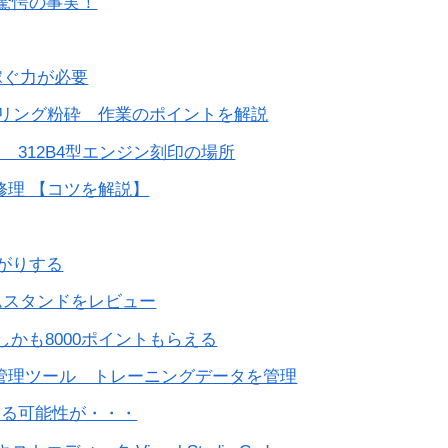
！驚愕の事実！
稼ぐ力が必要
ベアリング粉砕 作業のポイントを解説
ータ 312B4型エンジン刻印の場所
ー修理 【コツを解説】
上がりする
ムスタンドをレビュー
無料 しかも8000ポイントもらえる
行データの管理ツール トレーニングデータを管理
なる可能性が・・・