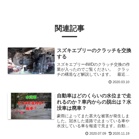
関連記事
スズキエブリーのクラッチを交換
する
スズキエブリー4WDのクラッチ交換の作
業が入ったのでご覧ください。 クラッ
チの構造など解説しています。 最近で
はすっかり見なくなったマニュアル車の
2020.03.10
整備は結構楽しいです
自動車はどのくらいの水位まで走
れるのか？車内からの脱出は？水
没車は廃車？
豪雨によってまた甚大な被害が発生しま
した。冠水した道路で止まっている車や
水没している車を報道で見ます。自動車
はどの程度の水位まで走らせて大丈夫な
2020.07.09
2020.11.19
のか？水に浸かってしまった車の修理は