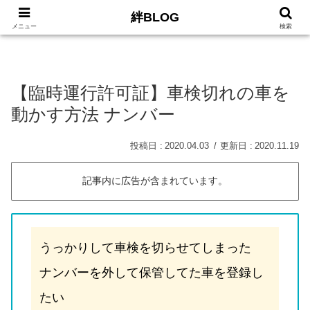
絆BLOG
HOME
ロードバイク
Car
LIFE
サイトマッ
メニュー
検索
【臨時運行許可証】車検切れの車を
動かす方法 ナンバー
2020.04.03
2020.11.19
記事内に広告が含まれています。
うっかりして車検を切らせてしまった
ナンバーを外して保管してた車を登録し
たい