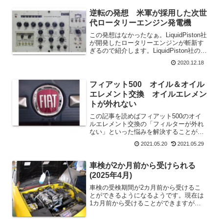
可能なのか？を解説しています。冠水し
た道路で自動車を利用するのは危険で
逆転の発想 米軍が採用した次世
す。
代ロータリーエンジン発電機
この発想はなかったなぁ。LiquidPiston社
が開発したロータリーエンジンが斬新す
ぎるので紹介します。LiquidPiston社のロ
ータリー発電機が米軍のM777榴弾砲のア
2020.12.18
メリカ陸軍の中小企業技術革新制度に採
用されました。従来の発電機よ...
フィアット500 オイル＆オイル
エレメント交換 オイルエレメン
トが外れない
この記事を読めばフィアット500のオイ
ルエレメント交換の「フィルターが外れ
ない」といった悩みを解決することがで
きます。フィアット500のオイルメンテ
2021.05.20
2021.05.29
ナンスフィアット500のオイルエレメン
トが外れないオイルエレメントを外す方
法フィアット500...
車検が2か月前から受けられる
(2025年4月)
車検の受検期間が2カ月前から受けるこ
とができるようになるようです。現在は
1カ月前から受けることができますが、
さらに1月前倒しで受けることが2025年4
月から可能になるそうです。車検の台数