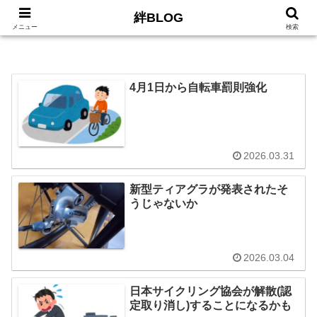
絆BLOG
HOME
ロードバイク
Car
LIFE
サイトマッ
メニュー
検索
4月1日から自転車罰則強化
2026.03.31
新型ティアグラが発表されたそ
うじゃないか
2026.03.04
日本サイクリング協会が解散(認
定取り消し)することになるかも