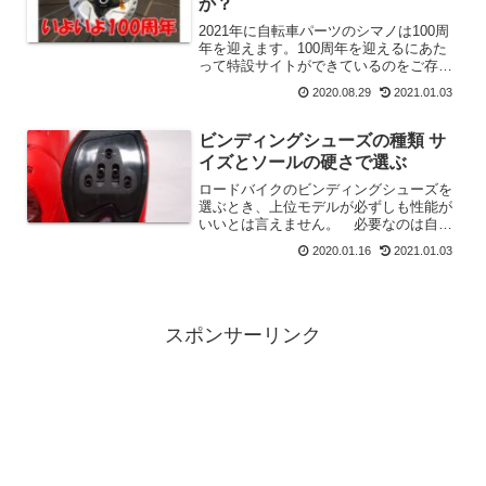
か？
2021年に自転車パーツのシマノは100周
年を迎えます。100周年を迎えるにあた
って特設サイトができているのをご存じ
でしょうか？我々が期待するのは新型デ
2020.08.29
2021.01.03
ュラですが、まだその情報は掲載されて
いません。この100年を振り返るような
特設サイトをご...
ビンディングシューズの種類 サ
イズとソールの硬さで選ぶ
ロードバイクのビンディングシューズを
選ぶとき、上位モデルが必ずしも性能が
いいとは言えません。 必要なのは自分
に合ったサイズとソールの硬さです。
2020.01.16
2021.01.03
硬いものだと足裏がシビレたりしてつら
いものになってしまいます。 やわらか
いソールの方が楽に走れる場合もあるの
でソールの硬さで選びましょう。
スポンサーリンク