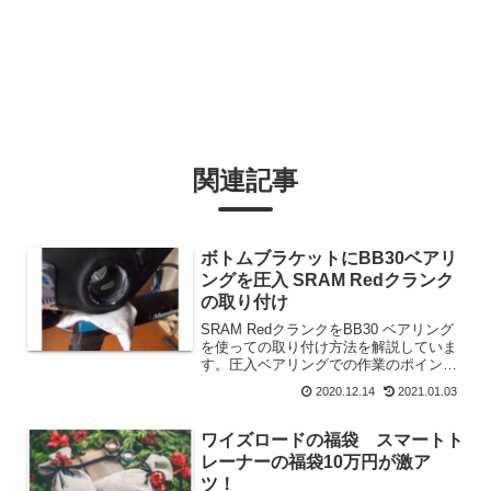
関連記事
ボトムブラケットにBB30ベアリ
ングを圧入 SRAM Redクランク
の取り付け
SRAM RedクランクをBB30 ベアリング
を使っての取り付け方法を解説していま
す。圧入ベアリングでの作業のポイント
ややってはいけない方法など参考にして
2020.12.14
2021.01.03
ください。圧入BBは異音が出やすいです
よね。異音防止のケミカルの紹介もして
います。
ワイズロードの福袋 スマートト
レーナーの福袋10万円が激ア
ツ！