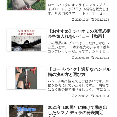
ロードバイクのオンラインショップ『ワ
イズロード』が27日より福袋を販売しま
す。10万円のスマートトレーナーセット
の福袋や『キャノンデール バッドボー
2020.12.24
2021.01.03
イ３』が８万円になる福袋など注目商品
盛りだくさんの内容です。
【おすすめ】シャオミの充電式携
帯空気入れをレビュー【動画】
この用品のレビューはここだけしかない
と思います。 日本未発売のシャオミ携帯
コンプレッサーだからです。シャオミ製
の充電式電動空気入れが手に入ったので
2020.02.03
2021.01.03
試してみました。 空気圧を設定すれば
自動で指定空気圧にしてくれる優れもの
です。 しかも自転車だけではなく自動
【ロードバイク】適切なハンドル
車やバイクにも使えます。 車に乗せて
幅の決め方と選び方
おけば自転車を積んだ出先でも、また、
自動車のタイヤ交換の時のエアー調整で
ハンドル幅で悩んでる方は多いです。肩
も使える便利グッズです。
幅を参考にしていたりしますが、肩幅で
はなく腕の幅で測りましょう。 前になら
えであなたにぴったりのハンドル幅を知
2020.03.26
2021.01.03
ることができるはずです。 これでハン
ドル幅ではもう悩みません。
2021年 100周年に向けて動き出
したシマノ デュラの発表間近