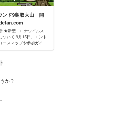
Sラウンド9鳥取大山 開
defan.com
日更新 ★新型コロナウイルス
ついて 9月15日、エント
コースマップや参加ガイ
ゼッケン引換券を郵送で発
日中に手元に届く予定で
ロナウイルス禍...
ト
うか？
す。