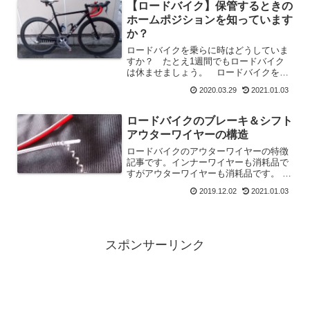
【ロードバイク】保管するときの
ホームポジションを知っています
か？
ロードバイクを乗らに時はどうしていま
すか？ たとえ1週間でもロードバイク
は休ませましょう。 ロードバイクを休
ませることをホームポジションと私は言
2020.03.29
2021.01.03
っています。 これが最もロードバイク
に負担が少ない保管方法だと思いますの
でぜひ実践してみてください。
ロードバイクのブレーキ＆シフト
アウターワイヤーの構造
ロードバイクのアウターワイヤーの特徴
記事です。インナーワイヤーも消耗品で
すがアウターワイヤーも消耗品です。 な
ぜ消耗品なのか？分解した画像でわかっ
2019.12.02
2021.01.03
ていただけるかと思います。
スポンサーリンク