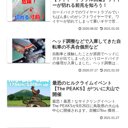
でソールの硬さで選びましょう。
ーが切れる前兆を知ろう！
ロードバイクでのワイヤートラブルでい
ちばん多いのがシフトワイヤーです。ワ
イヤーが切れてしまって重いギヤで苦労
して帰ってきたという話はよく聞く話で
2020.08.02
2021.01.03
す。ワイヤートラブルには前兆がありま
す。それはロー側での変速不良です。前
兆を知れば前もって交換できます。どう
ヘッド調整などで入庫してきた自
いう症状なのか？解説します。
転車の不具合個所など
自動車と接触したことが原因でヘッドに
ガタが出てしまったというロードバイク
の修理が入庫しました。ヘッド調整はさ
ほど大きな損傷ではなかったのですが、
2020.07.17
2021.01.03
点検すると様々な不具合が・・・。
最恐のヒルクライムイベント
【The PEAKS】がついに大山で
開催
最恐！最悪！なサイクリングイベント
The PEAKSが9月26日に鳥取県の大山を
中心に開催されます。距離176㎞ 獲得標
高5018mを制限時間11時間のイベントで
2021.01.27
す。