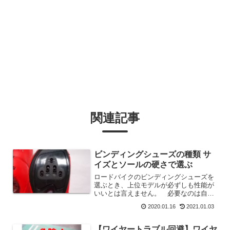
関連記事
ビンディングシューズの種類 サ
イズとソールの硬さで選ぶ
ロードバイクのビンディングシューズを
選ぶとき、上位モデルが必ずしも性能が
いいとは言えません。 必要なのは自分
に合ったサイズとソールの硬さです。
2020.01.16
2021.01.03
硬いものだと足裏がシビレたりしてつら
いものになってしまいます。 やわらか
いソールの方が楽に走れる場合もあるの
【ワイヤートラブル回避】ワイヤ