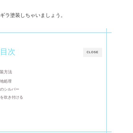
ギラ塗装しちゃいましょう。
目次
CLOSE
装方法
下地処理
色のシルバー
クを吹き付ける
る