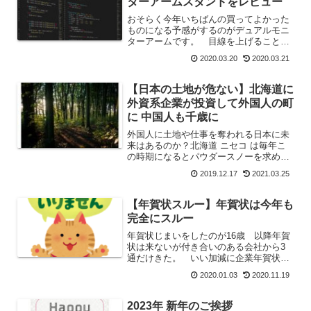
ターアームスタンドをレビュー
おそらく今年いちばんの買ってよかった
ものになる予感がするのがデュアルモニ
ターアームです。 目線を上げることが
でき、しかもモニターの下側のテーブル
2020.03.20
2020.03.21
が使える便利さ。 一度これを知ったら
モニターは空中にないと使いにくいこと
間違いないです。
【日本の土地が危ない】北海道に
外資系企業が投資して外国人の町
に 中国人も千歳に
外国人に土地や仕事を奪われる日本に未
来はあるのか？北海道 ニセコ は毎年こ
の時期になるとパウダースノーを求めて
外国人が大勢やってくる。何年か前まで
2019.12.17
2021.03.25
はニセコ町も観光資源として外国人を歓
迎してたが今ではニセコが日本ではなく
なってしまっているらし...
【年賀状スルー】年賀状は今年も
完全にスルー
年賀状じまいをしたのが16歳 以降年賀
状は来ないが付き合いのある会社から3
通だけきた。 いい加減に企業年賀状も
スルーしてほしい。 63円がポストから
2020.01.03
2020.11.19
ゴミ箱に行くだけだから。
2023年 新年のご挨拶