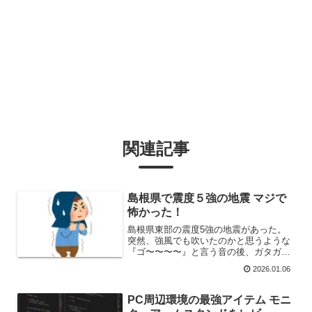
関連記事
島根県で震度５強の地震 マジで
怖かった！
島根県東部の震度5強の地震があった。
突然、強風でも吹いたのかと思うような
『ゴ〜〜〜〜』と言う音の後、ガタガタ
と家が揺れる。「地震だ」何かにつかま
2026.01.06
っていないと立っていることができない
ほどの揺れ。足元で猫がパニックになっ
ているし、かと言って動く...
PC周辺環境の最強アイテム モニ