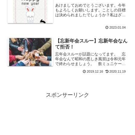
あけましておめでとうございます。今年
もよろしくお願いします。ことしの目標
は決められましたでしょうか？私はざっ
くりとですが、やらなければならないこ
とを決めました。まぁ、目標というわけ
2023.01.04
ではないですが・・・。『年内で工場を
閉めます』早ければ春あた...
【忘新年会スルー】忘新年会なん
て拒否！
忘年会スルーが話題になってます。 忘
年会なんて昭和の悪しき風習は令和元年
で終わらせましょう。 飲ミュニケーシ
ョンはコミュニケーションにはなりませ
2019.12.16
2020.11.19
ん。
スポンサーリンク