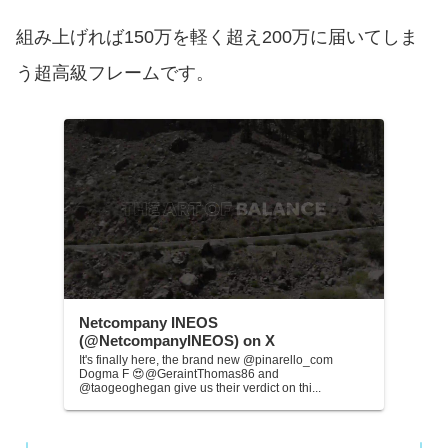
組み上げれば150万を軽く超え200万に届いてしま
う超高級フレームです。
Netcompany INEOS
(@NetcompanyINEOS) on X
It's finally here, the brand new @pinarello_com
Dogma F 😍@GeraintThomas86 and
@taogeoghegan give us their verdict on thi...