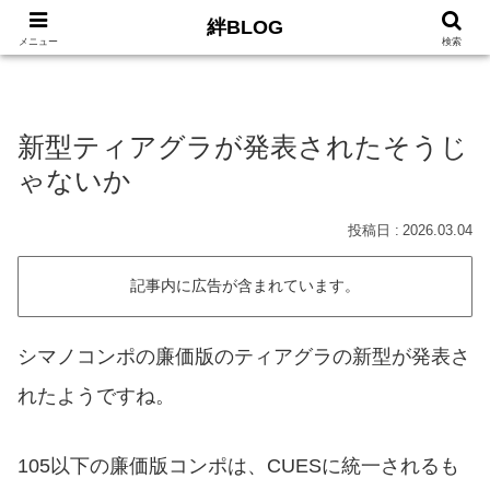
絆BLOG
HOME
ロードバイク
Car
LIFE
サイトマッ
メニュー
検索
新型ティアグラが発表されたそうじ
ゃないか
2026.03.04
記事内に広告が含まれています。
シマノコンポの廉価版のティアグラの新型が発表さ
れたようですね。
105以下の廉価版コンポは、CUESに統一されるも