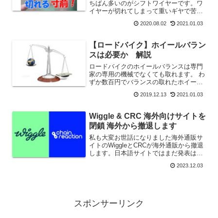
ちばん多いのがシフトワイヤーです。ワ
イヤーが切れてしまって重いギヤで苦労
して帰ってきたという話はよく聞く話で
2020.08.02
2021.01.03
す。ワイヤートラブルには前兆がありま
す。それはロー側での変速不良です。前
兆を知れば前もって交換できます。どう
【ロードバイク】ホイールバラン
いう症状なのか？解説します。
スは必要か 解説
ロードバイクのホイールバランスは専門
家の専用の機械でなくても取れます。 わ
ずか数百円でバランスの取れたホイール
に乗ることができます。
2019.12.13
2021.01.03
Wiggle & CRC 海外向けサイトを
閉鎖 海外から撤退します
私も大変お世話になりました海外通販サ
イトのWiggleとCRCが海外通販から撤退
します。日本語サイトではまだ発表はさ
れてないようですが、イギリス国内の販
2023.12.03
売に集中するようです。時期的には「数
週間以内」ということなので、年内には
サイトの閉鎖にな...
スポンサーリンク