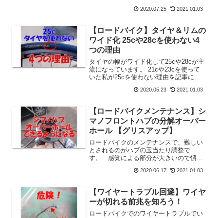
ワンや下玉押しは時々割れることがあり
2020.07.25
2021.01.03
ます。玉当たり調整をしてもブレーキン
グの時だけ違和感がある場合はヘッドの
クラックを疑って点検しましょう。これ
【ロードバイク】タイヤ＆リムの
はカーボンやアルミフレームでも同じで
ワイド化 25cや28cを使わない4
す
つの理由
タイヤの幅がワイド化して25cや28cが主
流になっています。 21cや23cを使って
いた私が25cを使わない理由を記事にし
ました。 25cが悪いタイヤということで
2020.05.23
2021.01.03
はありません。 あくまでも私には合わ
ない理由ということなので、25cの方が
優れているという方は25cを使ってくだ
【ロードバイクメンテナンス】シ
さい。
マノフロントハブの分解オーバー
ホール 【グリスアップ】
ロードバイクのメンテナンスで、難しい
とされるのがハブの玉当たり調整で
す。 感覚による部分が大きいので慣れ
るしかないのですが、基本がわからなけ
2020.06.17
2021.01.03
れば触ることすらできません。今回動画
も撮ってみました。玉当たり調整をして
いるときの手の位置でコツがわかると思
【ワイヤートラブル回避】ワイヤ
います。
ーが切れる前兆を知ろう！
ロードバイクでのワイヤートラブルでい