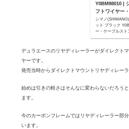
Y0BM98010 |
フトワイヤー
シマノ(SHIMANO
ット ブラック Y0
ー・ケーブルスト
日お急ぎ便対象商
す。アマゾン配送
部除く）。
デュラエースのリヤディレーラーがダイレクトマ
ヤーです。
発売当時からダイレクトマウントリヤディレーラ
始めは引きの軽さはそんなに変わらないだろうと
ます。
今のカーボンフレームではリヤディレーラー部分
います。