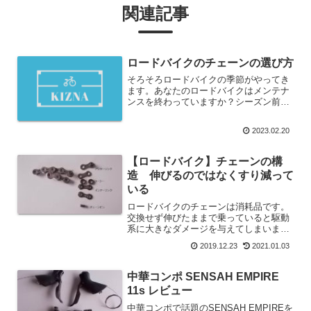
関連記事
ロードバイクのチェーンの選び方
そろそろロードバイクの季節がやってき
ます。あなたのロードバイクはメンテナ
ンスを終わっていますか？シーズン前に
交換しておきたい消耗品は・・・チェー
ンタイヤワイヤーバーテープとくにチェ
2023.02.20
ーンの伸びはわかりにくいので、つい見
落としがちになります。チ...
【ロードバイク】チェーンの構
造 伸びるのではなくすり減って
いる
ロードバイクのチェーンは消耗品です。
交換せず伸びたままで乗っていると駆動
系に大きなダメージを与えてしまいま
す。チェーンが摩耗して伸びていると歯
2019.12.23
2021.01.03
飛びやチェーン落ちが頻繁に起こるよう
になります。チェーンの構造を解説し、
メンテナンスの方法まで解説していま
中華コンポ SENSAH EMPIRE
す。
11s レビュー
中華コンポで話題のSENSAH EMPIREを