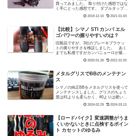
買ってみました。 取り付けた感想ではな
く手にとった感想です。 ダブルタップは
意外と使いやすそうです。
2019.12.10
2021.01.03
【比較】シマノ STI カンパ エル
ゴパワーの握りやすいのは？
旧製品ですが、3社のブレーキブラケッ
トの握りやすさを検証しました。 あく
までも私感ですがカンパニョーロが最も
握りやすいブラケットとなりました。
2020.01.26
2021.01.03
メタルグリスでBBのメンテナン
ス
シマノの純正BBをメタルグリスを使って
メンテナンスしました。グリスのちょう
度は#1よりも柔らかく、#0よりは硬いの
で、フリーのラチェット部分に使っても
2024.02.29
2024.03.13
問題はないですね。かなり好印象なグリ
スです。グリス選びで迷っている方、さ
らに軽い回転を求め...
【ロードバイク】変速調整がうま
くいかないときに点検するポイン
ト カセットのゆるみ