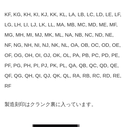
KF, KG, KH, KI, KJ, KK, KL, LA, LB, LC, LD, LE, LF,
LG, LH, LI, LJ, LK, LL, MA, MB, MC, MD, ME, MF,
MG, MH, MI, MJ, MK, ML, NA, NB, NC, ND, NE,
NF, NG, NH, NI, NJ, NK, NL, OA, OB, OC, OD, OE,
OF, OG, OH, OI, OJ, OK, OL, PA, PB, PC, PD, PE,
PF, PG, PH, PI, PJ, PK, PL, QA, QB, QC, QD, QE,
QF, QG, QH, QI, QJ, QK, QL, RA, RB, RC, RD, RE,
RF
製造刻印はクランク裏に入っています。