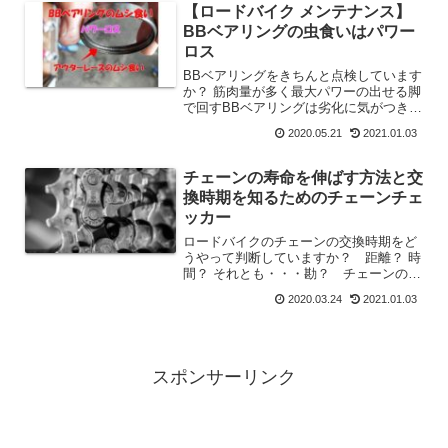
人と合わない人がいます。 私は合わない
【ロードバイク メンテナンス】
ほうのタイプでした。 合わない理由を1
BBベアリングの虫食いはパワー
年間使ったうえで記事にしました。参考
ロス
にしてください。
BBベアリングをきちんと点検しています
か？ 筋肉量が多く最大パワーの出せる脚
で回すBBベアリングは劣化に気がつきに
くい部分です。 1年に一度は点検交換が
2020.05.21
2021.01.03
必要です。 ムシ食いベアリングの現実を
記事にしています。 特に右側のベアリン
グは傷みやすいです。
チェーンの寿命を伸ばす方法と交
換時期を知るためのチェーンチェ
ッカー
ロードバイクのチェーンの交換時期をど
うやって判断していますか？ 距離？ 時
間？ それとも・・・勘？ チェーンの交
換時期はチェーンチェッカーを使いま
2020.03.24
2021.01.03
す。 使い方からチェーンチェッカーを
使って状態を判断し寿命を延ばす方法を
解説します。
スポンサーリンク