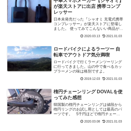
中華スマホメーカー【シャオミ】
が楽天ストアに出店 携帯コンプ
レッサー
日本未発売だった『シャオミ 充電式携帯
コンプレッサー』が楽天ストアに登場し
ました。 使ってみてこんないい商品が日
本で買えないのはもったいないと思って
2020.03.13
2021.01.03
たらついに日本でも手に入ります。 使
用レビュー記事も合わせてご覧くださ
い。
ロードバイクによるラーツー 自
転車でアウトドア気分満喫
ロードバイクで行くラーメンツーリング
に行ってきました。山の中で食べるカッ
プラーメンの味は格別ですよ。
2019.12.03
2021.01.03
楕円チェーンリング DOVALを使
ってみた感想
韓国製の楕円チェーンリングは値段から
楕円リングのお試し用としては最高のパ
ーツです。 5千円ほどで楕円チェーン
リングを試すことができるので、合うな
2020.03.08
2021.01.03
らばROTORなどの高級品を買う判断が
できますね。 楕円チェーンリングは合う