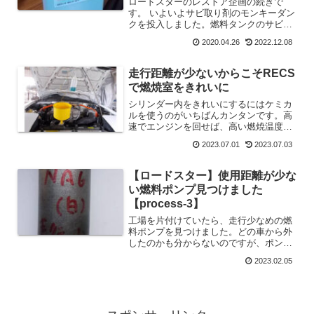
ロードスターのレストア企画の続きで
す。 いよいよサビ取り剤のモンキーダン
クを投入しました。燃料タンクのサビ取
りには2点だけコツがあります。投入ま
2020.04.26
2022.12.08
での作業記事です。 サビ取り剤を使うと
きの参考になさってください。
走行距離が少ないからこそRECS
で燃焼室をきれいに
シリンダー内をきれいにするにはケミカ
ルを使うのがいちばんカンタンです。高
速でエンジンを回せば、高い燃焼温度で
カーボンを焼き切ることができますが、
2023.07.01
2023.07.03
街乗りメインの車だとカーボンがたまっ
てしまいます。ときどきでも高速走行を
した方がエンジン内部はき...
【ロードスター】使用距離が少な
い燃料ポンプ見つけました
【process-3】
工場を片付けていたら、走行少なめの燃
料ポンプを見つけました。どの車から外
したのかも分からないのですが、ポンプ
に書いてあるんだから「走行少」という
2023.02.05
のは間違いないです。中古部品は外して
時間がたつと、どの車から外したのさえ
分からなくなります。やっ...