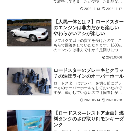
て維持してきましたが交換した部品など
もあります。新しい部品と交換したのは
2022.11.13
2022.11.17
【車高】と【デフ】【ドアスピーカー】
です。元に戻せないチューニングも一部
あります。それは【発泡...
【人馬一体とは？】ロードスター
のエンジンは非力だから楽しい
やわらかいアシが楽しい
ヤフオクで以下の質問を受けたので、こ
ちらで回答させていただきます。1600㏄
のエンジンは非力ですか？足回りについ
てこういう質問はロードスター乗りがい
2023.08.06
ちばん喜ぶ話題なんじゃないかと思いま
す。質問欄に回答するのももったいない
話題なので、Blog...
ロードスターのブレーキとクラッ
チの油圧ラインのオーバーホール
ロードスターはナンバーを切る前にブレ
ーキのオーバーホールをしておいたので
すが、動かしていないので【固着】が心
配です。ピストンのサビも心配ですし、
2023.05.14
2023.05.28
動かすのであればオーバーホールして確
認しておいた方がいいですね。クラッチ
ラインも心配なのでクラッ...
【ロードスタ―レストア企画】燃
料タンクのさび取り剤モンキーダ
ンク