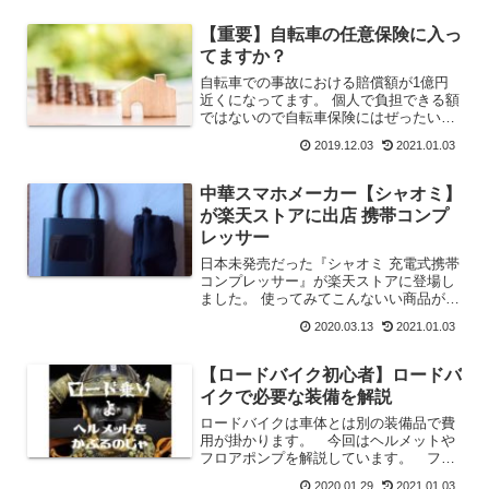
【重要】自転車の任意保険に入っ
てますか？
自転車での事故における賠償額が1億円
近くになってます。 個人で負担できる額
ではないので自転車保険にはぜったいに
加入しましょう。
2019.12.03
2021.01.03
中華スマホメーカー【シャオミ】
が楽天ストアに出店 携帯コンプ
レッサー
日本未発売だった『シャオミ 充電式携帯
コンプレッサー』が楽天ストアに登場し
ました。 使ってみてこんないい商品が日
本で買えないのはもったいないと思って
2020.03.13
2021.01.03
たらついに日本でも手に入ります。 使
用レビュー記事も合わせてご覧くださ
い。
【ロードバイク初心者】ロードバ
イクで必要な装備を解説
ロードバイクは車体とは別の装備品で費
用が掛かります。 今回はヘルメットや
フロアポンプを解説しています。 フロ
アポンプはできれば少し高いもののほう
2020.01.29
2021.01.03