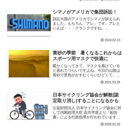
が壊れなくて長持ちするので結果安い買
い物になりますね。
シマノがアメリカで集団訴訟！
訴訟大国のアメリカでシマノが訴えられ
ました。もちろん「アレ」です。アレと
いえば・・・クランクですね。
(function(b,c,f,g,a,d,e)
{b.MoshimoAffiliateObject=a;b=b||functio
2024.02.13
n(){ar...
黄砂の季節 暑くなるこれからは
スポーツ用マスクで快適に
暖かくなってきて、マスクを着けている
と蒸れてつらいですよね。今日の山陰は
黄砂で景色がかすむくらいひどくて、マ
スクをしていてものどが痛いです。今年
2021.03.29
の黄砂、早くね？これから6月くらいま
で黄砂に悩まされますね～～。花粉症や
アレルギー体質の方は特に...
日本サイクリング協会が解散(認
定取り消し)することになるかも
公益財団法人 日本サイクリング協会に対
して内閣総理大臣 高市早苗より『勧告
書』による行政指導が行われています。
公益等認定委員会より内閣総理大臣にた
2026.01.26
いして法人を維持できることが疑わしい