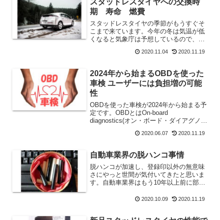
スタッドレスタイヤへの交換時
期 寿命 燃費
スタッドレスタイヤの季節がもうすぐそ
こまで来ています。今年の冬は気温が低
くなると気象庁は予想しているので、例
年より早めの交換が良いと思います。ス
2020.11.04
2020.11.19
タッドレスタイヤの交換時期はいつがい
いのか？寿命は？燃費はどのくらい違う
のか？という点を中心に解説していま
2024年から始まるOBDを使った
す。
車検 ユーザーには負担増の可能
性
OBDを使った車検が2024年から始まる予
定です。OBDとはOn-board
diagnostics(オン・ボード・ダイアグノー
シス)の略がOBDです。OBDには
2020.06.07
2020.11.19
『OBD1』と『OBD2』があり、今では
OBD2が標準となっています。OBDは...
自動車業界の脱ハンコ事情
脱ハンコが加速し、登録印以外の無意味
さにやっと世間が気付いてきたと思いま
す。自動車業界はもう10年以上前に部分
的な【脱ハンコ】を終わらせています。
「車検時における認印」がその部分にな
2020.10.09
2020.11.19
ります。顧客が車を持ってくる時に一緒
にハンコを持ってきても...