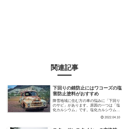
関連記事
下回りの錆防止にはワコーズの塩
害防止塗料がおすすめ
降雪地域に住む方の車の悩みに「下回り
のサビ」があります。原因の一つは「塩
化カルシウム」です。塩化カルシウムが
撒かれた道路を走った後に下回りを洗う
2022.04.10
ことと、色を塗ってしまうことです。下
回り用の塗料は「シャーシブラック」が
ありますが、防錆効果のさ...