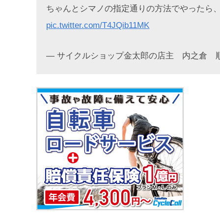
ちゃんとシマノの指定通りの方法でやったら
pic.twitter.com/T4JQib11MK
— サイクルショップ金太郎の店主 内之倉 順二 (@