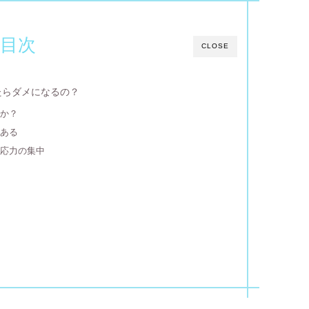
目次
CLOSE
たらダメになるの？
のか？
がある
と応力の集中