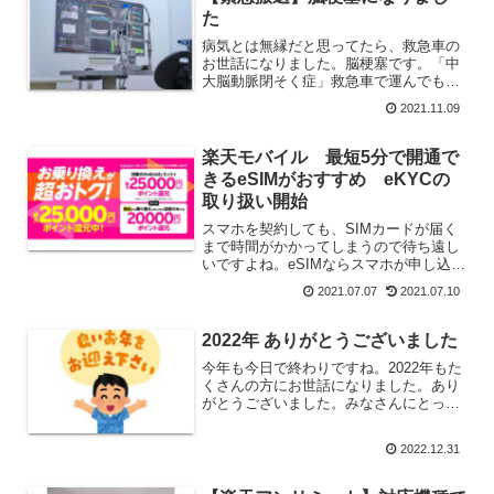
た
病気とは無縁だと思ってたら、救急車の
お世話になりました。脳梗塞です。「中
大脳動脈閉そく症」救急車で運んでもら
い、さらに脳外科のお医者様が当直にな
2021.11.09
っていたために、手術がすぐにできたこ
とで後遺症が残らなかったのは幸いでし
た。脳梗塞は、処置が早け...
楽天モバイル 最短5分で開通で
きるeSIMがおすすめ eKYCの
取り扱い開始
スマホを契約しても、SIMカードが届く
まで時間がかかってしまうので待ち遠し
いですよね。eSIMならスマホが申し込み
から【最短5分】で使えるって知ってま
2021.07.07
2021.07.10
すか？eKYCを使ったeSIMの開通が最短
5分でできるのは楽天モバイルだけで
す。これからは...
2022年 ありがとうございました
今年も今日で終わりですね。2022年もた
くさんの方にお世話になりました。あり
がとうございました。みなさんにとっ
て、2023年もよい年でありますように。
2023年はまた違う人生のステージに踏み
2022.12.31
出しますまだはっきりと決めていません
が、2023年...