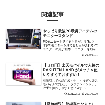
関連記事
やっぱり最強PC環境アイテムの
モニタースタンド
PCモニターを見てると肩がこる(私で
す)PCモニターを見てると目が疲れるPC
モニターの足が邪魔PCモニターを動かし
たい時があるこんな悩みがありません
2020.03.21
か？これの多くを解決できるアイテムが
【モニタースタンド】です。圧倒的に安
価(三千円前後)で解...
【ゼロ円】楽天モバイルで人気の
RAKUTEN HAND がメッチャ使
いやすくておすすめ！
在庫切れで欠品が続く中、ぐうぜん楽天
モバイルで買えた「ラクテンハンド」。
片手で操作しやすく使いやすい
RAKUTEN HAND ですが、画面が小さい
2021.02.16
2021.02.20
などイケてないところもあります。実機
を使用してレビュー記事は購入の参考に
なるはずです。
【緊急搬送】脳梗塞になりまし