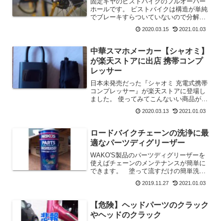
固定ギヤのピストバイクのフルオーバー
ホールです。 ピストバイクは構造が単純
でブレーキすらついていないので分解す
るのはとても簡単です。
2020.03.15
2021.01.03
中華スマホメーカー【シャオミ】
が楽天ストアに出店 携帯コンプ
レッサー
日本未発売だった『シャオミ 充電式携帯
コンプレッサー』が楽天ストアに登場し
ました。 使ってみてこんないい商品が日
本で買えないのはもったいないと思って
2020.03.13
2021.01.03
たらついに日本でも手に入ります。 使
用レビュー記事も合わせてご覧くださ
い。
ロードバイクチェーンの洗浄に最
適なパーツディグリーザー
WAKO'S製品のパーツディグリーザーを
使えばチェーンのメンテナンスが簡単に
できます。 塗って流すだけの簡単洗
浄。 パーツディグリーザーの使い方を
2019.11.27
2021.01.03
ご紹介します。
【危険】ヘッドパーツのクラック
やヘッドのクラック