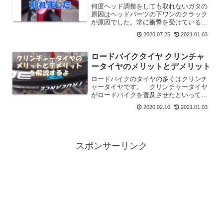
何度ヘッド調整をしても取れないガタの
原因はヘッドパーツの下ワンのクラック
が原因でした。常に衝撃を受けている下
ワンや下玉押しは時々割れることがあり
2020.07.25
2021.01.03
ます。玉当たり調整をしてもブレーキン
グの時だけ違和感がある場合はヘッドの
クラックを疑って点検しましょう。これ
ロードバイクタイヤ クリンチャ
はカーボンやアルミフレームでも同じで
ータイヤのメリットとデメリット
す
ロードバイクのタイヤの多くはクリンチ
ャータイヤです。 クリンチャータイヤ
がロードバイクを普及させたといっても
いいと思います。 そんなクリンチャー
2020.02.10
2021.01.03
タイヤにも多くのデメリットがあるの
で、それを知って安全に使用してくださ
い。 メリットとデメリットを解説しま
す。
スポンサーリンク