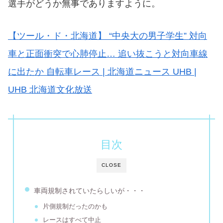
選手がどうか無事でありますように。
【ツール・ド・北海道】 “中央大の男子学生” 対向
車と正面衝突で心肺停止… 追い抜こうと対向車線
に出たか 自転車レース | 北海道ニュース UHB |
UHB 北海道文化放送
目次
CLOSE
車両規制されていたらしいが・・・
片側規制だったのかも
レースはすべて中止