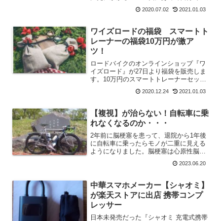
索しましょう。それがいずれはスキルと
2020.07.02
2021.01.03
なって自分自身のポジションを早く改善
できることになります。
ワイズロードの福袋 スマートト
レーナーの福袋10万円が激ア
ツ！
ロードバイクのオンラインショップ『ワ
イズロード』が27日より福袋を販売しま
す。10万円のスマートトレーナーセット
の福袋や『キャノンデール バッドボー
2020.12.24
2021.01.03
イ３』が８万円になる福袋など注目商品
盛りだくさんの内容です。
【複視】が治らない！自転車に乗
れなくなるのか・・・
2年前に脳梗塞を患って、退院から1年後
に自転車に乗ったらモノが二重に見える
ようになりました。脳梗塞は心原性脳塞
栓症。つまり心臓でできた血栓が脳に飛
2023.06.20
んで脳梗塞になったわけですが、血栓の
原因は違う病気によっておこった症状で
す。それはバセドウ病。...
中華スマホメーカー【シャオミ】
が楽天ストアに出店 携帯コンプ
レッサー
日本未発売だった『シャオミ 充電式携帯