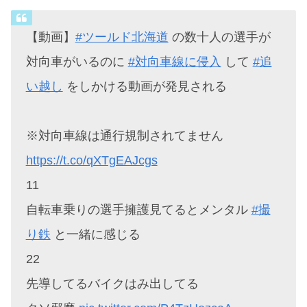
【動画】
#ツールド北海道
の数十人の選手が
対向車がいるのに
#対向車線に侵入
して
#追
い越し
をしかける動画が発見される
※対向車線は通行規制されてません
https://t.co/qXTgEAJcgs
11
自転車乗りの選手擁護見てるとメンタル
#撮
り鉄
と一緒に感じる
22
先導してるバイクはみ出してる