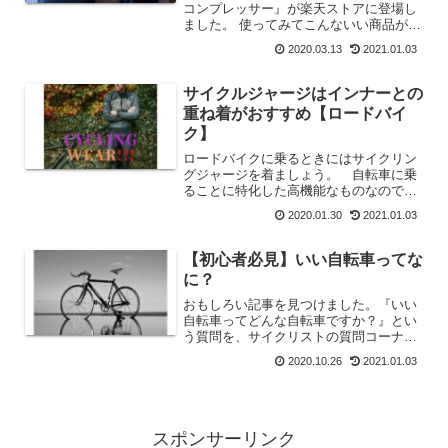
コンプレッサー』が楽天ストアに登場し
ました。 使ってみてこんないい商品が日
本で買えないのはもったいないと思って
2020.03.13
2021.01.03
たらついに日本でも手に入ります。 使
用レビュー記事も合わせてご覧くださ
い。
サイクルジャージはインナーとの
重ね着がおすすめ【ロードバイ
ク】
ロードバイクに乗るときにはサイクリン
グジャージを着ましょう。 自転車に乗
ることに特化した高機能なものなので快
適に乗ることができます。 サイクリン
2020.01.30
2021.01.03
グジャージの機能を解説しています。
また、夏用インナーを重ね着すると汗冷
えを防ぐのでお勧めですよ。
【初心者必見】いい自転車ってな
に？
おもしろい記事を見つけました。『いい
自転車ってどんな自転車ですか？』とい
う質問を、サイクリストの質問コーナー
に寄せられたようです。自転車ライター
2020.10.26
2021.01.03
の安井氏がこの質問に答えています。
【いい自転車】って言うのは抽象的で、
それぞれの感じ方によって違...
スポンサーリンク